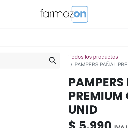
o Magistral Online
Telemedicina
PuntosFarmazon
Todos los productos
PAMPERS PAÑAL PRE
PAMPERS
PREMIUM 
UNID
$
5.990
IVA 