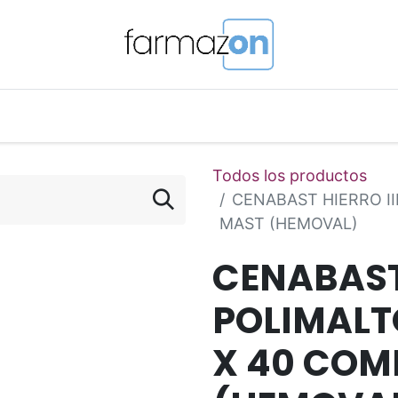
o Magistral Online
Telemedicina
PuntosFarmazon
Todos los productos
CENABAST HIERRO II
MAST (HEMOVAL)
CENABAST 
POLIMALT
X 40 COM